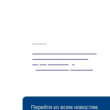
Новости
ВОО «Воспитатели России»
— соисполнитель плана
мероприятий Года
дошкольного образования
Перейти ко всем новостям