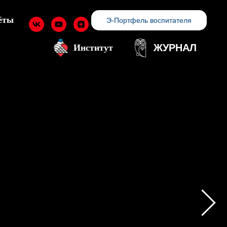
ёты
Э-Портфель воспитателя
ЖУРНАЛ
Институт